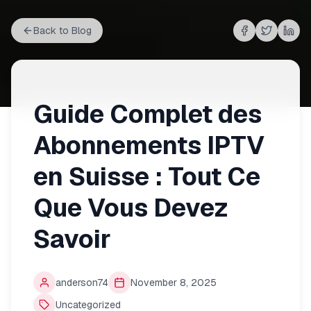
Back to Blog
Share on
Share on
Shar
Fac
Guide Complet des
Abonnements IPTV
en Suisse : Tout Ce
Que Vous Devez
Savoir
anderson74
November 8, 2025
Uncategorized