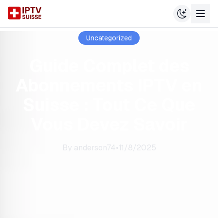
Uncategorized
Guide Complet des
Abonnements IPTV en
Suisse : Tout Ce Que
Vous Devez Savoir
By
anderson74
•
11/8/2025