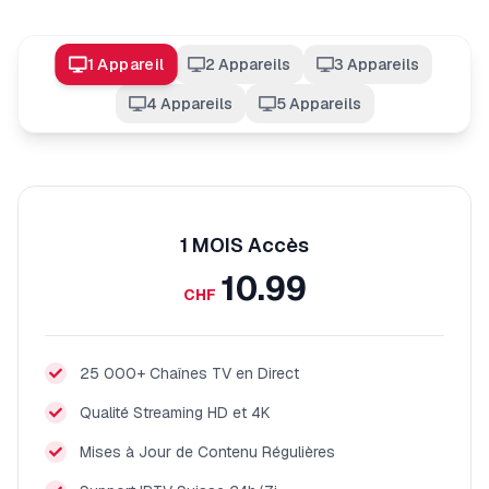
1
Appareil
2
Appareil
s
3
Appareil
s
4
Appareil
s
5
Appareil
s
1 MOIS
Accès
10.99
CHF
25 000+ Chaînes TV en Direct
Qualité Streaming HD et 4K
Mises à Jour de Contenu Régulières