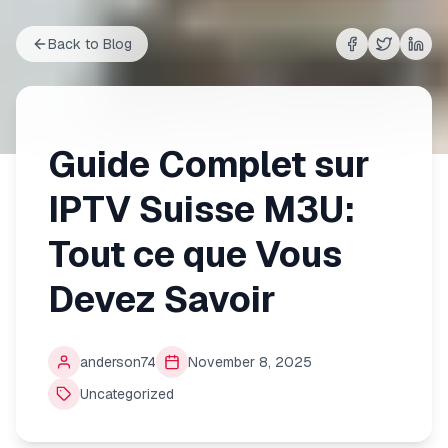
Back to Blog
Share on
Share on
Shar
Fac
Guide Complet sur
IPTV Suisse M3U:
Tout ce que Vous
Devez Savoir
anderson74
November 8, 2025
Uncategorized